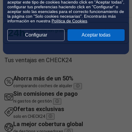
aceptar este tipo de cookies haciendo click en “Aceptar todas”,
configurar tus preferencias haciendo click en "Configurar" o
aceptar solo las esenciales para el correcto funcionamiento de
la página con "Solo cookies necesarias". Encontrarás más
información en nuestra
Política de Cookies
.
24h
Cancelación gratuita hasta 24 h antes de la
Configurar
Aceptar todas
recogida
Tus ventajas en CHECK24
Ahorra más de un 50%
comparando coches de alquiler
Sin comisiones de pago
ni gastos de gestión
Ofertas exclusivas
solo en CHECK24
La mejor cobertura global
de destinos y proveedores