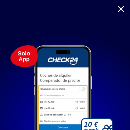
Solo
App
Solo cookies necesarias
Antes de seguir
Al hacer clic en "Aceptar todas" nos permites mejorar
continuamente tu experiencia de navegación mediante
cookies. Así podemos mostrarte publicidad personalizada y
10 €
ofertas relevantes con nuestros socios. Con "Configurar"
de regalo