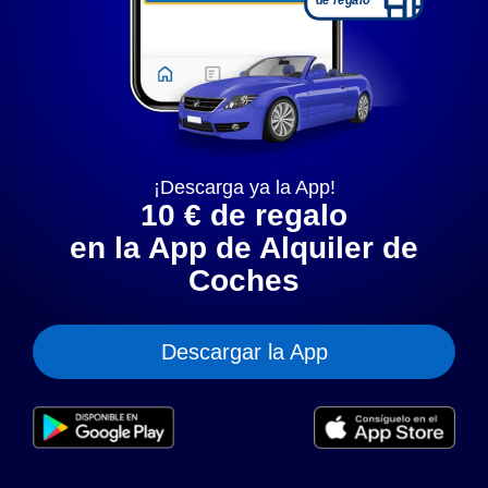
puedes establecer tus preferencias personales. También
puedes cambiar esta configuración en cualquier momento.
Al hacer clic en "Solo cookies necesarias" únicamente se
guardan las cookies técnicamente necesarias.
Configurar
Aceptar todas
Política de privacidad
¡Descarga ya la App!
Política de cookies
Aviso legal
10 € de regalo
en la App de Alquiler de
Coches
Descargar la App