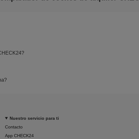
e CHECK24?
na?
Nuestro servicio para ti
Contacto
App CHECK24