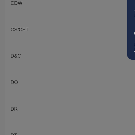
CDW
CS/CST
D&C
DO
DR