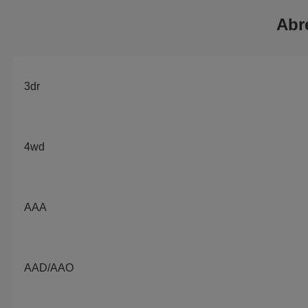
Abr
3dr
4wd
AAA
AAD/AAO