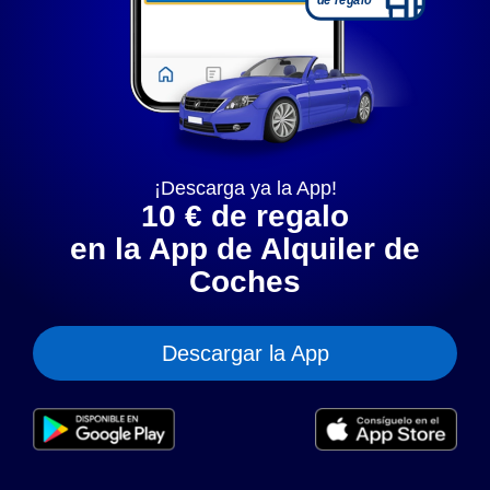
puedes establecer tus preferencias personales. También
puedes cambiar esta configuración en cualquier momento.
Al hacer clic en "Solo cookies necesarias" únicamente se
guardan las cookies técnicamente necesarias.
Configurar
Aceptar todas
Política de privacidad
¡Descarga ya la App!
Política de cookies
Aviso legal
10 € de regalo
en la App de Alquiler de
Coches
Descargar la App