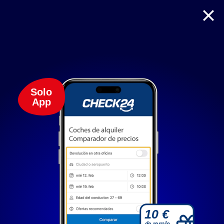
Solo
App
Solo cookies necesarias
Antes de seguir
Al hacer clic en "Aceptar todas" nos permites mejorar
continuamente tu experiencia de navegación mediante
cookies. Así podemos mostrarte publicidad personalizada y
10 €
ofertas relevantes con nuestros socios. Con "Configurar"
de regalo